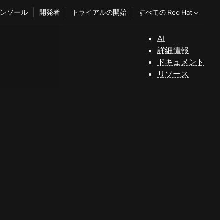
すべての Red Hat
ンソール
開発者
トライアルの開始
AI
サ
詳細情報
ポ
ドキュメント
ー
リソース
ト
コ
ン
ソ
ー
ル
開
発
者