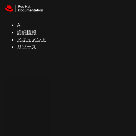
Skip to navigation
Skip to content
サ
ポ
ー
AI
ト
詳細情報
ドキュメント
リソース
コ
ン
ソ
ー
ル
開
発
者
ト
ラ