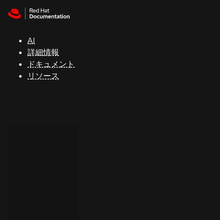
Skip to navigation
Skip to content
サ
ポ
ー
AI
ト
詳細情報
ドキュメント
リソース
コ
ン
ソ
ー
ル
開
発
者
ト
ラ