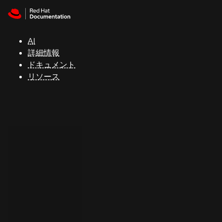
Skip to navigation
Skip to content
サ
ポ
ー
AI
ト
詳細情報
ドキュメント
リソース
コ
ン
ソ
ー
ル
開
発
者
ト
ラ