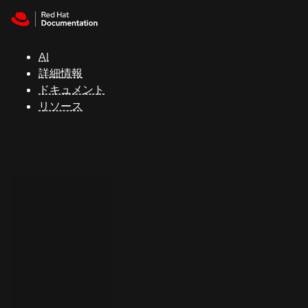
Skip to navigation
Skip to content
サ
ポ
ー
AI
ト
詳細情報
ドキュメント
リソース
コ
ン
ソ
ー
ル
開
発
者
ト
ラ