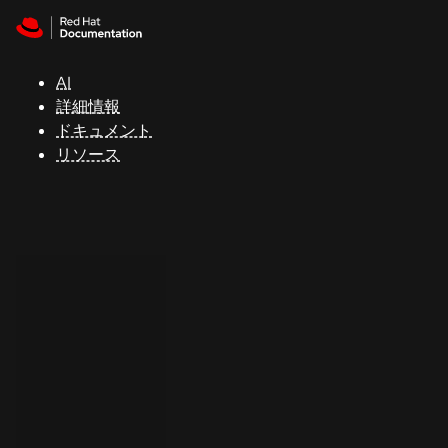
Skip to navigation
Skip to content
サ
ポ
ー
AI
ト
詳細情報
ドキュメント
リソース
コ
ン
ソ
ー
ル
開
発
者
ト
ラ