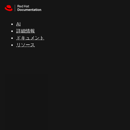
Skip to navigation
Skip to content
サ
ポ
ー
AI
ト
詳細情報
ドキュメント
リソース
コ
ン
ソ
ー
ル
開
発
者
ト
ラ