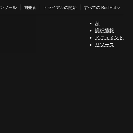
すべての Red Hat
ンソール
開発者
トライアルの開始
AI
サ
詳細情報
ポ
ドキュメント
ー
リソース
ト
コ
ン
ソ
ー
ル
開
発
者