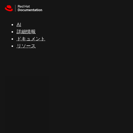
Skip to navigation
Skip to content
サ
ポ
ー
AI
ト
詳細情報
ドキュメント
リソース
コ
ン
ソ
ー
ル
開
発
者
ト
ラ