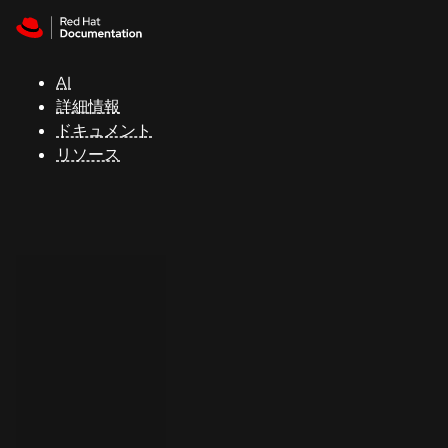
Skip to navigation
Skip to content
サ
ポ
ー
AI
ト
詳細情報
ドキュメント
リソース
コ
ン
ソ
ー
ル
開
発
者
ト
ラ