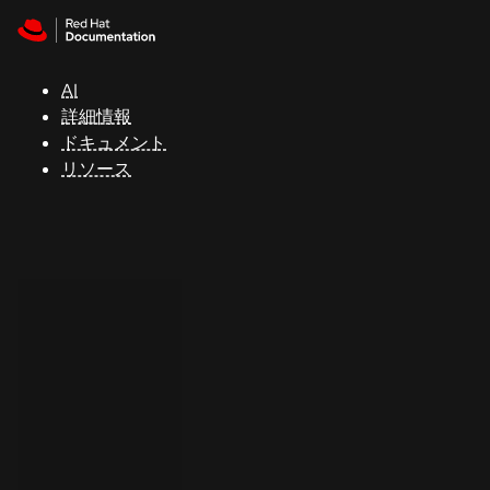
Skip to navigation
Skip to content
サ
ポ
ー
AI
ト
詳細情報
ドキュメント
リソース
コ
ン
ソ
ー
ル
開
発
者
ト
ラ