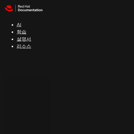
Skip to navigation
Skip to content
지
원
AI
학습
콘
설명서
솔
리소스
개
발
자
평
가
판
시
작
연