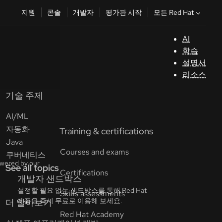
모든 Red Hat
지원
콘솔
개발자
평가판 시작
AI
지
학습
원
설명서
리소스
콘
솔
기술 주제
AI/ML
개
자동화
발
Java
자
쿠버네티스
See all topics
평
가
판
시
작