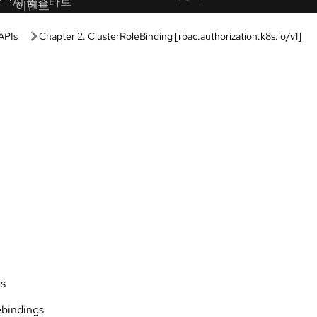
학습 경로
박스
Guided learning
나 구성 없이 당사 제품 및 기술을
Receive custom learning plans p
보세요.
AI assistant.
랩
AI/ML
 배우는 실습형 브라우저 기반 학
자동화
험해 보세요.
쿠버네티스 및 클라우드 네
브 데모
어를 통해 제품 기능을 살펴보세요.
Linux
Red Hat Hybrid Cloud
기능 및 적합성을 평가하세요.
드
에 액세스하여 바로 빌드와 테스