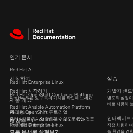
Skip to navigation
Skip to content
Featured links
인기 문서
Red Hat AI
Red Hat Enterprise Linux
Red Hat OpenShift Container Platform
Red Hat Ansible Automation Platform
Red Hat OpenShift Service on AWS
모든 문서를 살펴보기