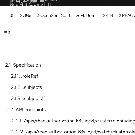
시작하기
실습
Red Hat 시작하기
개발자 샌드
Red Hat 제품 및 구독의 가치를 확인해 보세요.
별도의 설정이
바로 사용해 
관리형 OpenShift 튜토리얼
인터랙티브 
클러스터를 최대한 활용할 수 있도록 돕는 전문
가 단계별 튜토리얼입니다.
직접 체험하며
습 환경을 경
Red Hat 개발자
AI 인터랙티
Red Hat 솔루션을 사용하여 유연하고 안정적인
애플리케이션을 구축하세요.
이 가이드 투
Red Hat OpenShift 필수 사항
제품 평가판
다음 리소스들을 활용하여 OpenShift에서 자주
제품의 가치, 
발생하는 작업을 처리하세요.
제품 다운로
모든 학습 자료 보기
제품 다운로드