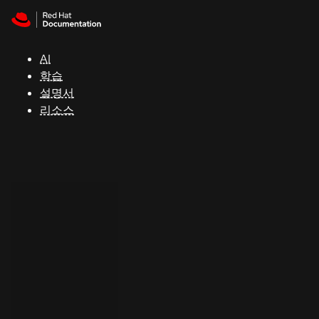
Skip to navigation
Skip to content
지
원
AI
학습
콘
설명서
솔
리소스
개
발
자
평
가
판
시
작
연