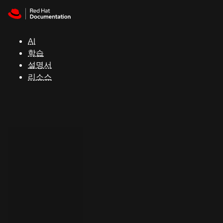
Skip to navigation
Skip to content
지
원
AI
학습
콘
설명서
솔
리소스
개
발
자
평
가
판
시
작
연