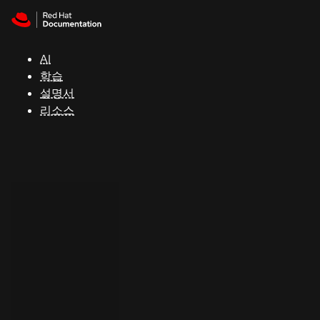
Skip to navigation
Skip to content
지
원
AI
학습
콘
설명서
솔
리소스
개
발
자
평
가
판
시
작
연