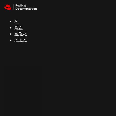
Skip to navigation
Skip to content
지
원
AI
학습
콘
설명서
솔
리소스
개
발
자
평
가
판
시
작
연