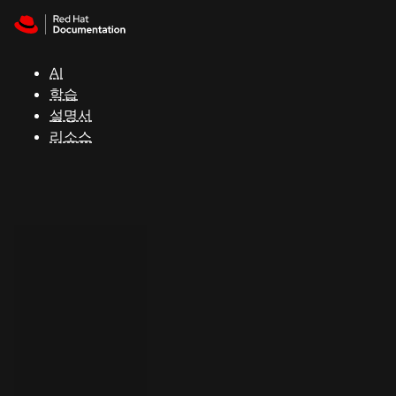
Skip to navigation
Skip to content
지
원
AI
학습
콘
설명서
솔
리소스
개
발
자
평
가
판
시
작
연