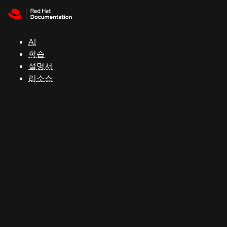
Skip to navigation
Skip to content
지
원
AI
학습
콘
설명서
솔
리소스
개
발
자
평
가
판
시
작
연