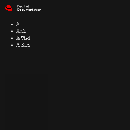
Skip to navigation
Skip to content
지
원
AI
학습
콘
설명서
솔
리소스
개
발
자
평
가
판
시
작
연