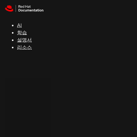
Skip to navigation
Skip to content
지
원
AI
학습
콘
설명서
솔
리소스
개
발
자
평
가
판
시
작
연