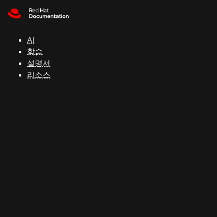
Skip to navigation
Skip to content
지
원
AI
학습
콘
설명서
솔
리소스
개
발
자
평
가
판
시
작
연