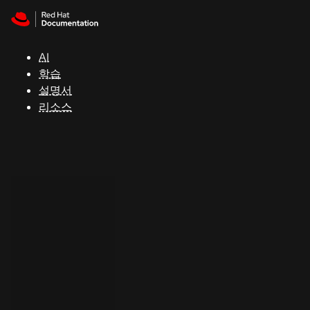
Skip to navigation
Skip to content
지
원
AI
학습
콘
설명서
솔
리소스
개
발
자
평
가
판
시
작
연