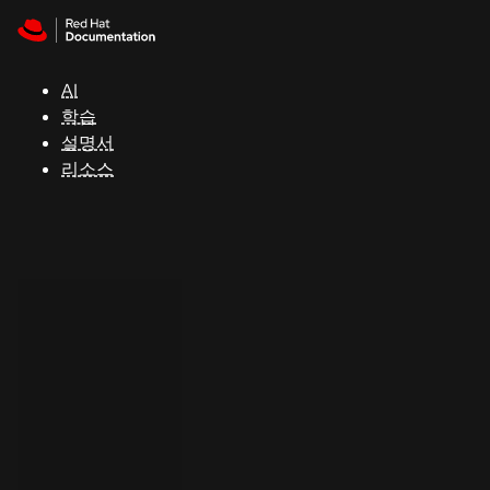
Skip to navigation
Skip to content
지
원
AI
학습
콘
설명서
솔
리소스
개
발
자
평
가
판
시
작
연