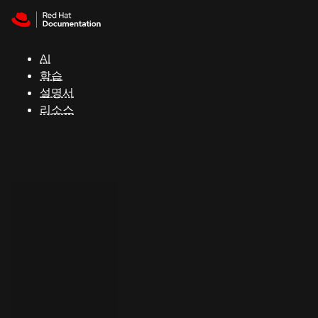
Skip to navigation
Skip to content
지
원
AI
학습
콘
설명서
솔
리소스
개
발
자
평
가
판
시
작
연