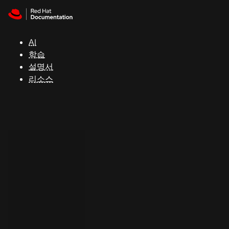
Skip to navigation
Skip to content
지
원
AI
학습
콘
설명서
솔
리소스
개
발
자
평
가
판
시
작
연