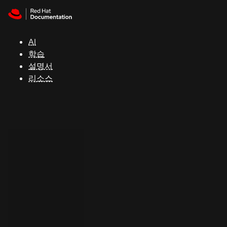
Skip to navigation
Skip to content
지
원
AI
학습
콘
설명서
솔
리소스
개
발
자
평
가
판
시
작
연