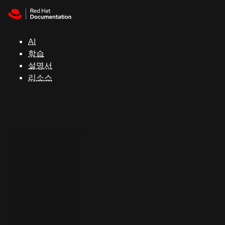
Skip to navigation
Skip to content
지
원
AI
학습
콘
설명서
솔
리소스
개
발
자
평
가
판
시
작
연