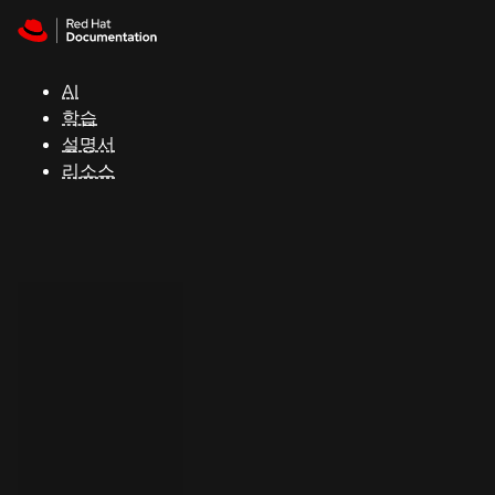
Skip to navigation
Skip to content
지
원
AI
학습
콘
설명서
솔
리소스
개
발
자
평
가
판
시
작
연