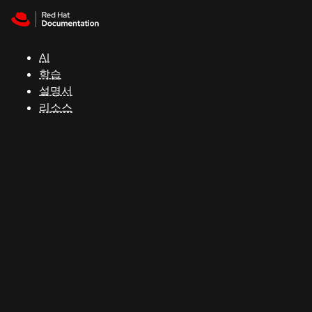
Skip to navigation
Skip to content
지
원
AI
학습
콘
설명서
솔
리소스
개
발
자
평
가
판
시
작
연