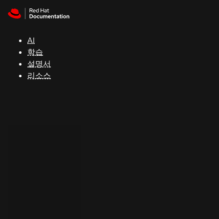
Skip to navigation
Skip to content
지
원
AI
학습
콘
설명서
솔
리소스
개
발
자
평
가
판
시
작
연