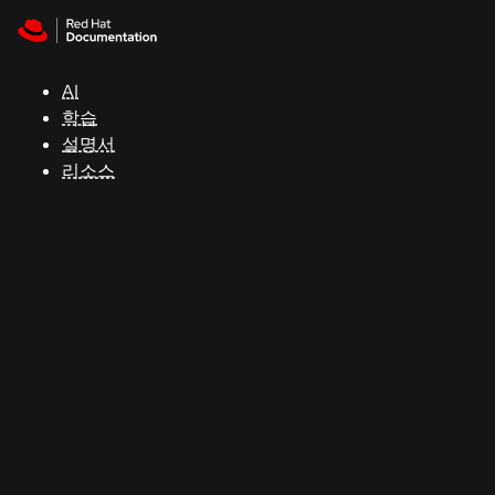
Skip to navigation
Skip to content
지
원
AI
학습
콘
설명서
솔
리소스
개
발
자
평
가
판
시
작
연