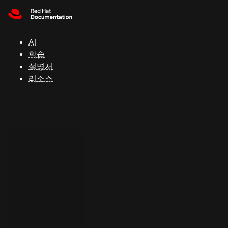
Skip to navigation
Skip to content
지
원
AI
학습
콘
설명서
솔
리소스
개
발
자
평
가
판
시
작
연