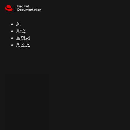
Skip to navigation
Skip to content
지
원
AI
학습
콘
설명서
솔
리소스
개
발
자
평
가
판
시
작
연