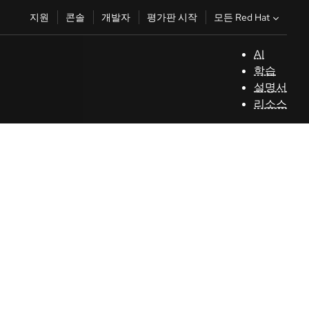
모든 Red Hat
지원
콘솔
개발자
평가판 시작
AI
지
학습
원
설명서
리소스
콘
솔
개
발
Ope
자
평
가
판
시
작