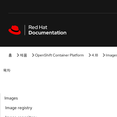
Skip to navigation
Skip to content
Featured links
홈
제품
OpenShift Container Platform
4.18
Image
Open
목차
Images
Image registry