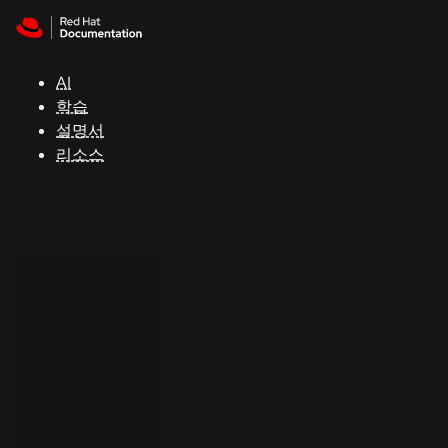
Skip to navigation
Skip to content
지
원
AI
학습
콘
설명서
솔
리소스
개
발
자
평
가
판
시
작
연