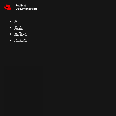
Skip to navigation
Skip to content
지
원
AI
학습
콘
설명서
솔
리소스
개
발
자
평
가
판
시
작
연