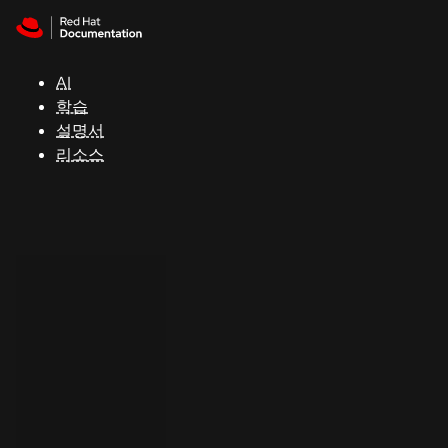
Skip to navigation
Skip to content
지
원
AI
학습
콘
설명서
솔
리소스
개
발
자
평
가
판
시
작
연