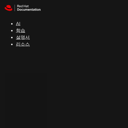
Skip to navigation
Skip to content
지
원
AI
학습
콘
설명서
솔
리소스
개
발
자
평
가
판
시
작
연