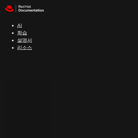
Skip to navigation
Skip to content
지
원
AI
학습
콘
설명서
솔
리소스
개
발
자
평
가
판
시
작
연