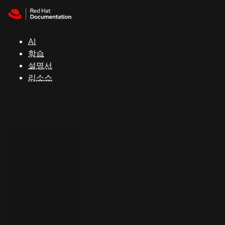
Skip to navigation
Skip to content
지
원
AI
학습
콘
설명서
솔
리소스
개
발
자
평
가
판
시
작
연