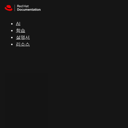
Skip to navigation
Skip to content
지
원
AI
학습
콘
설명서
솔
리소스
개
발
자
평
가
판
시
작
연