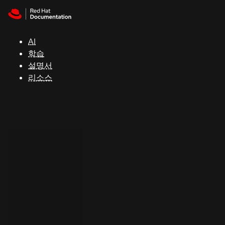
Skip to navigation
Skip to content
지
원
AI
학습
콘
설명서
솔
리소스
개
발
자
평
가
판
시
작
연