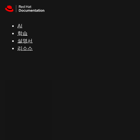
Skip to navigation
Skip to content
지
원
AI
학습
콘
설명서
솔
리소스
개
발
자
평
가
판
시
작
연