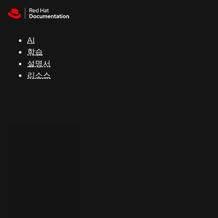
Skip to navigation
Skip to content
지
원
AI
학습
콘
설명서
솔
리소스
개
발
자
평
가
판
시
작
연