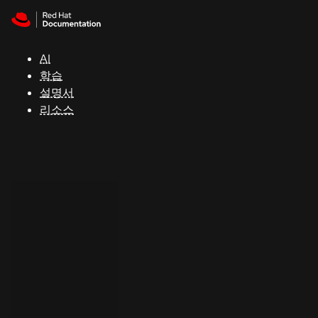
Skip to navigation
Skip to content
지
원
AI
학습
콘
설명서
솔
리소스
개
발
자
평
가
판
시
작
연