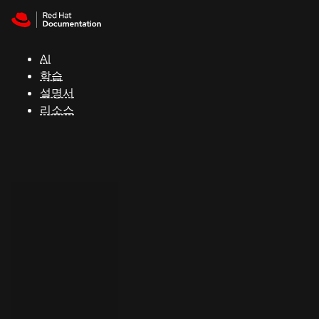
Skip to navigation
Skip to content
지
원
AI
학습
콘
설명서
솔
리소스
개
발
자
평
가
판
시
작
연