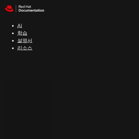
Skip to navigation
Skip to content
지
원
AI
학습
콘
설명서
솔
리소스
개
발
자
평
가
판
시
작
연