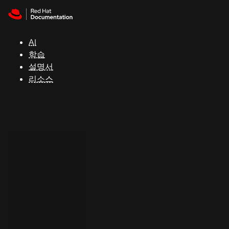
Skip to navigation
Skip to content
지
원
AI
학습
콘
설명서
솔
리소스
개
발
자
평
가
판
시
작
연