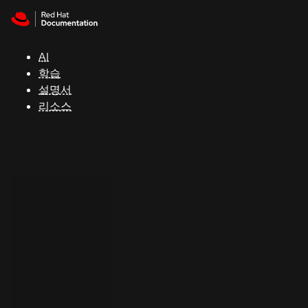
Skip to navigation
Skip to content
지
원
AI
학습
콘
설명서
솔
리소스
개
발
자
평
가
판
시
작
연